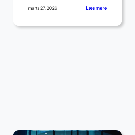
:
Læs mere
marts 27, 2026
Stil-
sikker
opbevaring:
15
smarte
løsninger,
der
også
pynter
ge
g