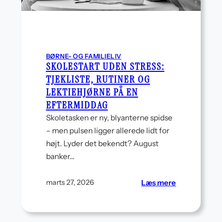
BØRNE- OG FAMILIELIV
SKOLESTART UDEN STRESS:
TJEKLISTE, RUTINER OG
LEKTIEHJØRNE PÅ EN
EFTERMIDDAG
Skoletasken er ny, blyanterne spidse
– men pulsen ligger allerede lidt for
højt. Lyder det bekendt? August
banker…
:
Læs mere
marts 27, 2026
Skolestart
:
uden
stress:
Tjekliste,