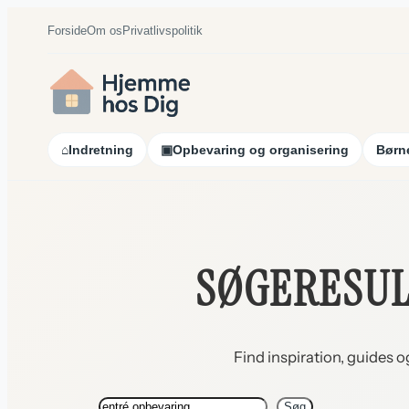
Spring
Forside
Om os
Privatlivspolitik
til
indhold
⌂
Indretning
▣
Opbevaring og organisering
Børne
SØGERESUL
Find inspiration, guides o
Søg
Søg