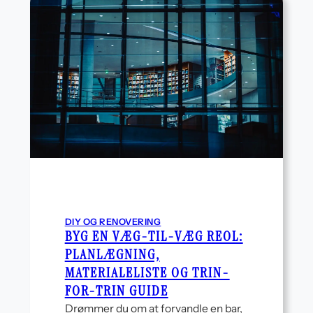
DIY OG RENOVERING
BYG EN VÆG-TIL-VÆG REOL:
PLANLÆGNING,
MATERIALELISTE OG TRIN-
FOR-TRIN GUIDE
Drømmer du om at forvandle en bar,