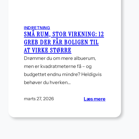
INDRETNING
SMÅ RUM, STOR VIRKNING: 12
GREB DER FÅR BOLIGEN TIL
AT VIRKE STØRRE
Drømmer du om mere albuerum,
men er kvadratmeterne få – og
budgettet endnu mindre? Heldigvis
behøver du hverken…
:
Læs mere
marts 27, 2026
Små
rum,
stor
virkning:
12
greb