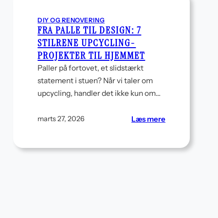
DIY OG RENOVERING
FRA PALLE TIL DESIGN: 7
STILRENE UPCYCLING-
PROJEKTER TIL HJEMMET
Paller på fortovet, et slidstærkt
statement i stuen? Når vi taler om
upcycling, handler det ikke kun om…
:
Læs mere
marts 27, 2026
Fra
palle
til
design:
7
stilrene
upcycling-
projekter
til
hjemmet