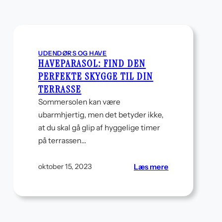
der
får
boligen
til
at
virke
UDENDØRS OG HAVE
større
HAVEPARASOL: FIND DEN
PERFEKTE SKYGGE TIL DIN
TERRASSE
Sommersolen kan være
ubarmhjertig, men det betyder ikke,
at du skal gå glip af hyggelige timer
på terrassen…
l
:
Læs mere
oktober 15, 2023
Haveparasol:
Find
den
perfekte
skygge