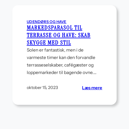
UDENDØRS OG HAVE
MARKEDSPARASOL TIL
TERRASSE OG HAVE: SKAB
SKYGGE MED STIL
Solen er fantastisk, men i de
varmeste timer kan den forvandle
terrasseselskaber, cafégæster og
loppemarkeder til bagende ovne.…
:
Læs mere
oktober 15, 2023
t
Markedspara
til
terrasse
og
have:
Skab
skygge