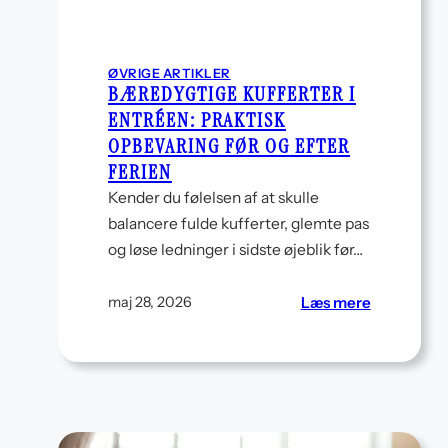
ØVRIGE ARTIKLER
BÆREDYGTIGE KUFFERTER I
ENTRÉEN: PRAKTISK
OPBEVARING FØR OG EFTER
FERIEN
Kender du følelsen af at skulle
balancere fulde kufferter, glemte pas
og løse ledninger i sidste øjeblik før…
:
Læs mere
maj 28, 2026
Bæredygti
kufferter
i
entréen:
praktisk
opbevarin
før