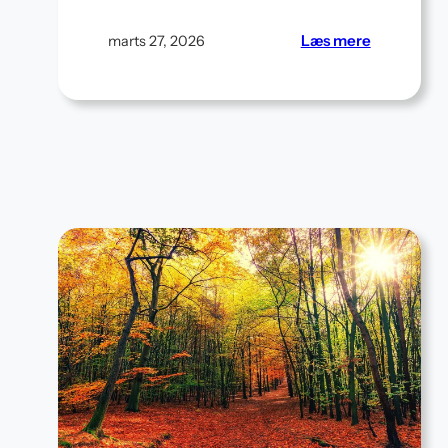
:
Læs mere
marts 27, 2026
Arbejdshjø
i
stuen:
Diskrete
idéer
til
hjemmeko
i
små
hjem