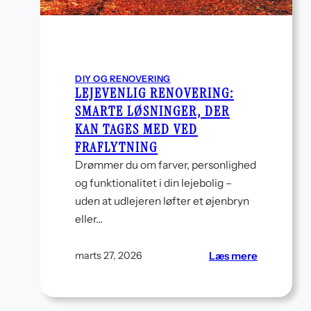
DIY OG RENOVERING
LEJEVENLIG RENOVERING:
SMARTE LØSNINGER, DER
KAN TAGES MED VED
FRAFLYTNING
Drømmer du om farver, personlighed
og funktionalitet i din lejebolig –
uden at udlejeren løfter et øjenbryn
eller…
:
Læs mere
marts 27, 2026
Lejevenlig
renovering
Smarte
løsninger,