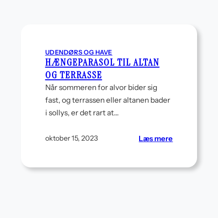
rutiner
og
lektiehjørne
på
en
UDENDØRS OG HAVE
eftermiddag
HÆNGEPARASOL TIL ALTAN
OG TERRASSE
Når sommeren for alvor bider sig
fast, og terrassen eller altanen bader
i sollys, er det rart at…
:
Læs mere
oktober 15, 2023
Hængeparaso
til
altan
og
terrasse