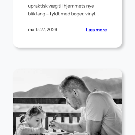
upraktisk væg til hjemmets nye
blikfang – fyldt med bøger, vinyl,…
rne
:
Læs mere
marts 27, 2026
Byg
en
væg-
ntor
til-
væg
reol:
Planlægning,
materialelist
og
trin-
for-
trin
guide