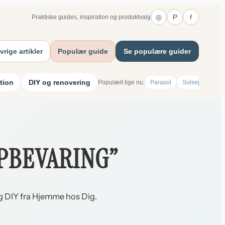
◎
P
f
Praktiske guides, inspiration og produktvalg
vrige artikler
Populær guide
Se populære guider
tion
DIY og renovering
Populært lige nu:
Parasol
Solsejl
Opbe
PBEVARING”
 og DIY fra Hjemme hos Dig.