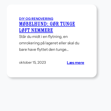
til
din
terrasse
DIY OG RENOVERING
MØBELHUND: GØR TUNGE
LØFT NEMMERE
Står du midt i en flytning, en
omrokering på lageret eller skal du
bare have flyttet den tunge…
:
Læs mere
oktober 15, 2023
Møbelhund:
Gør
tunge
sol
løft
nemmere