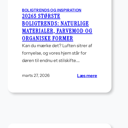
BOLIGTRENDS OG INSPIRATION
2026S STØRSTE
BOLIGTRENDS: NATURLIGE
MATERIALER, FARVEMOD OG
ORGANISKE FORMER
Kan du mærke det? Luften sitrer af
fornyelse, og vores hjem står for
døren til endnu et stilskifte.…
:
Læs mere
marts 27, 2026
2026s
største
boligtrends:
naturlige
materialer,
farvemod
og
organiske
former