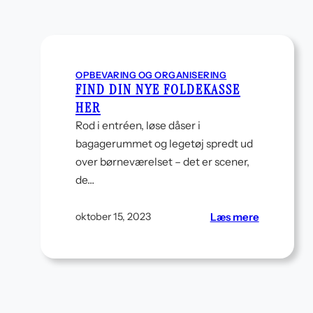
der
kan
tages
med
ved
OPBEVARING OG ORGANISERING
fraflytning
FIND DIN NYE FOLDEKASSE
HER
Rod i entréen, løse dåser i
bagagerummet og legetøj spredt ud
over børneværelset – det er scener,
de…
:
Læs mere
oktober 15, 2023
Find
din
nye
foldekasse
her