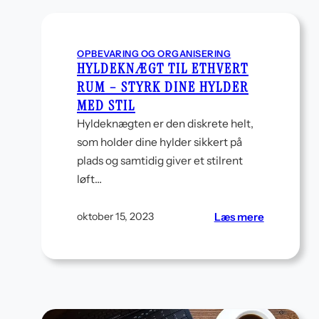
OPBEVARING OG ORGANISERING
HYLDEKNÆGT TIL ETHVERT
RUM – STYRK DINE HYLDER
MED STIL
Hyldeknægten er den diskrete helt,
som holder dine hylder sikkert på
plads og samtidig giver et stilrent
løft…
:
Læs mere
oktober 15, 2023
Hyldeknæg
til
ethvert
rum
–
styrk
dine