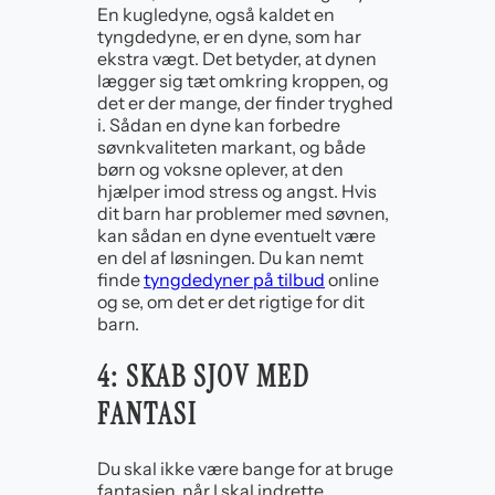
En kugledyne, også kaldet en
tyngdedyne, er en dyne, som har
ekstra vægt. Det betyder, at dynen
lægger sig tæt omkring kroppen, og
det er der mange, der finder tryghed
i. Sådan en dyne kan forbedre
søvnkvaliteten markant, og både
børn og voksne oplever, at den
hjælper imod stress og angst. Hvis
dit barn har problemer med søvnen,
kan sådan en dyne eventuelt være
en del af løsningen. Du kan nemt
finde
tyngdedyner på tilbud
online
og se, om det er det rigtige for dit
barn.
4: SKAB SJOV MED
FANTASI
Du skal ikke være bange for at bruge
fantasien, når I skal indrette