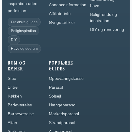
inspiration uden
Annonceinformation
have
perfektion.
Affiliate-info
Boligtrends og
inspiration
Praktiske guides
Øvrige artikler
DIY og renovering
Boliginspiration
DIY
Have og uderum
RUM OG
POPULÆRE
EMNER
GUIDES
Stue
Opbevaringskasse
Entré
Parasol
Køkken
Solsejl
Badeværelse
Hængeparasol
Børneværelse
Markedsparasol
Altan
Strandparasol
Små rum
Altanparasol