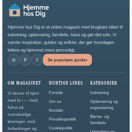
Hjemme hos Dig er et online magasin med brugbare idéer til
indretning, opbevaring, familieliv, have og gør-det-selv. Vi
samler inspiration, guides og artikler, der gør hverdagen
lettere og hjemmet mere personligt.
◎
P
f
Se populære guider
OM MAGASINET
HURTIGE LINKS
KATEGORIER
Forside
Indretning
Vi skriver til hjem
med liv i — med
Om os
Opbevaring og
fokus på
organisering
Kontakt
overskuelige
Børne- og
Privatlivspolitik
løsninger, små
familieliv
Cookiepolitik
forbedringer og
Udendørs og