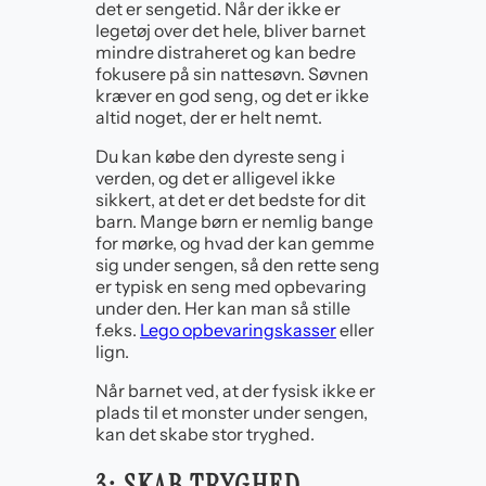
det er sengetid. Når der ikke er
legetøj over det hele, bliver barnet
mindre distraheret og kan bedre
fokusere på sin nattesøvn. Søvnen
kræver en god seng, og det er ikke
altid noget, der er helt nemt.
Du kan købe den dyreste seng i
verden, og det er alligevel ikke
sikkert, at det er det bedste for dit
barn. Mange børn er nemlig bange
for mørke, og hvad der kan gemme
sig under sengen, så den rette seng
er typisk en seng med opbevaring
under den. Her kan man så stille
f.eks.
Lego opbevaringskasser
eller
lign.
Når barnet ved, at der fysisk ikke er
plads til et monster under sengen,
kan det skabe stor tryghed.