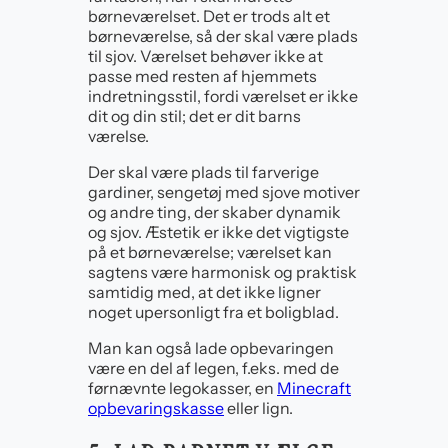
børneværelset. Det er trods alt et
børneværelse, så der skal være plads
til sjov. Værelset behøver ikke at
passe med resten af hjemmets
indretningsstil, fordi værelset er ikke
dit og din stil; det er dit barns
værelse.
Der skal være plads til farverige
gardiner, sengetøj med sjove motiver
og andre ting, der skaber dynamik
og sjov. Æstetik er ikke det vigtigste
på et børneværelse; værelset kan
sagtens være harmonisk og praktisk
samtidig med, at det ikke ligner
noget upersonligt fra et boligblad.
Man kan også lade opbevaringen
være en del af legen, f.eks. med de
førnævnte legokasser, en
Minecraft
opbeva
r
ingskasse
eller lign.