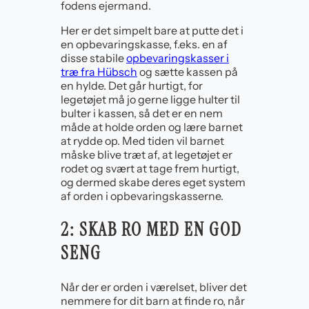
fodens ejermand.
Her er det simpelt bare at putte det i
en opbevaringskasse, f.eks. en af
disse stabile
opbevaringskasser i
træ fra Hübsch
og sætte kassen på
en hylde. Det går hurtigt, for
legetøjet må jo gerne ligge hulter til
bulter i kassen, så det er en nem
måde at holde orden og lære barnet
at rydde op. Med tiden vil barnet
måske blive træt af, at legetøjet er
rodet og svært at tage frem hurtigt,
og dermed skabe deres eget system
af orden i opbevaringskasserne.
2: SKAB RO MED EN GOD
SENG
Når der er orden i værelset, bliver det
nemmere for dit barn at finde ro, når