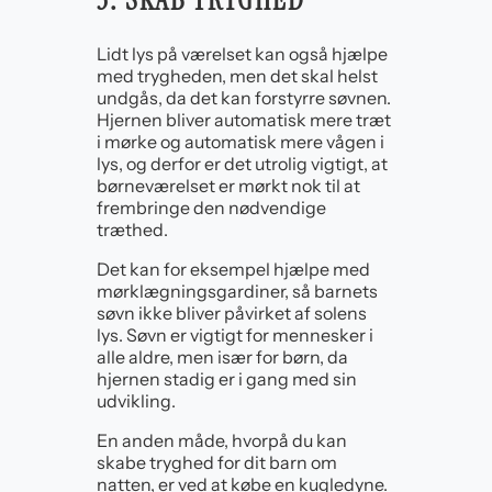
3: SKAB TRYGHED
Lidt lys på værelset kan også hjælpe
med trygheden, men det skal helst
undgås, da det kan forstyrre søvnen.
Hjernen bliver automatisk mere træt
i mørke og automatisk mere vågen i
lys, og derfor er det utrolig vigtigt, at
børneværelset er mørkt nok til at
frembringe den nødvendige
træthed.
Det kan for eksempel hjælpe med
mørklægningsgardiner, så barnets
søvn ikke bliver påvirket af solens
lys. Søvn er vigtigt for mennesker i
alle aldre, men især for børn, da
hjernen stadig er i gang med sin
udvikling.
En anden måde, hvorpå du kan
skabe tryghed for dit barn om
natten, er ved at købe en kugledyne.