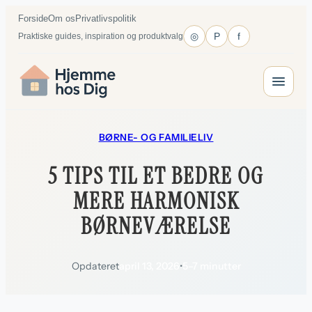
Spring
Forside
Om os
Privatlivspolitik
til
◎
P
f
Praktiske guides, inspiration og produktvalg
indhold
BØRNE- OG FAMILIELIV
5 TIPS TIL ET BEDRE OG
MERE HARMONISK
BØRNEVÆRELSE
Opdateret
april 13, 2026
•
5–7 minutter