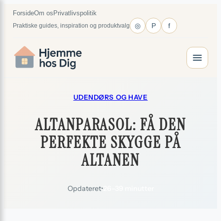
Spring
×
Forside
Om os
Privatlivspolitik
til
◎
P
f
Praktiske guides, inspiration og produktvalg
indhold
UDENDØRS OG HAVE
ALTANPARASOL: FÅ DEN
PERFEKTE SKYGGE PÅ
ALTANEN
Opdateret
•
26–39 minutter