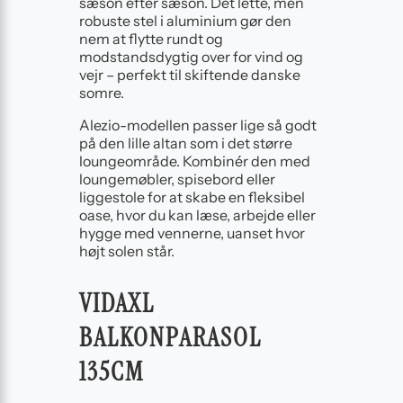
sæson efter sæson. Det lette, men
robuste stel i aluminium gør den
nem at flytte rundt og
modstandsdygtig over for vind og
vejr – perfekt til skiftende danske
somre.
Alezio-modellen passer lige så godt
på den lille altan som i det større
loungeområde. Kombinér den med
loungemøbler, spisebord eller
liggestole for at skabe en fleksibel
oase, hvor du kan læse, arbejde eller
hygge med vennerne, uanset hvor
højt solen står.
VIDAXL
BALKONPARASOL
135CM