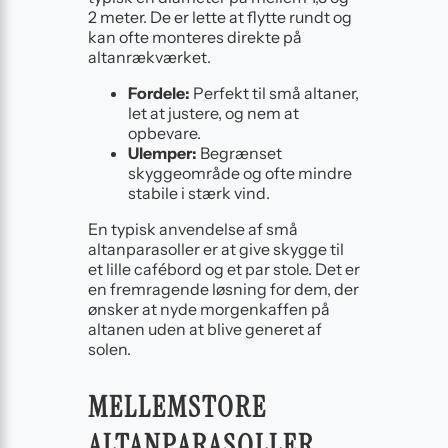
2 meter. De er lette at flytte rundt og
kan ofte monteres direkte på
altanrækværket.
Fordele:
Perfekt til små altaner,
let at justere, og nem at
opbevare.
Ulemper:
Begrænset
skyggeområde og ofte mindre
stabile i stærk vind.
En typisk anvendelse af små
altanparasoller er at give skygge til
et lille cafébord og et par stole. Det er
en fremragende løsning for dem, der
ønsker at nyde morgenkaffen på
altanen uden at blive generet af
solen.
MELLEMSTORE
ALTANPARASOLLER