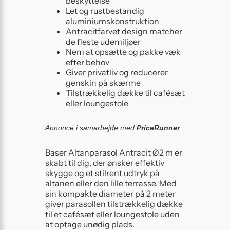
beskyttelse
Let og rustbestandig
aluminiumskonstruktion
Antracitfarvet design matcher
de fleste udemiljøer
Nem at opsætte og pakke væk
efter behov
Giver privatliv og reducerer
genskin på skærme
Tilstrækkelig dække til cafésæt
eller loungestole
Annonce i samarbejde med
PriceRunner
Baser Altanparasol Antracit Ø2 m er
skabt til dig, der ønsker effektiv
skygge og et stilrent udtryk på
altanen eller den lille terrasse. Med
sin kompakte diameter på 2 meter
giver parasollen tilstrækkelig dække
til et cafésæt eller loungestole uden
at optage unødig plads.