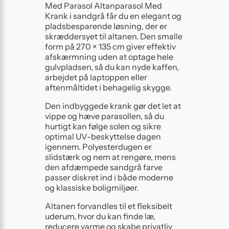
Med Parasol Altanparasol Med
Krank i sandgrå får du en elegant og
pladsbesparende løsning, der er
skræddersyet til altanen. Den smalle
form på 270 × 135 cm giver effektiv
afskærmning uden at optage hele
gulvpladsen, så du kan nyde kaffen,
arbejdet på laptoppen eller
aftenmåltidet i behagelig skygge.
Den indbyggede krank gør det let at
vippe og hæve parasollen, så du
hurtigt kan følge solen og sikre
optimal UV-beskyttelse dagen
igennem. Polyesterdugen er
slidstærk og nem at rengøre, mens
den afdæmpede sandgrå farve
passer diskret ind i både moderne
og klassiske boligmiljøer.
Altanen forvandles til et fleksibelt
uderum, hvor du kan finde læ,
reducere varme og skabe privatliv