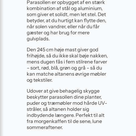
Parasollen er opbygget af en stærk
kombination af stål og aluminium,
som giver et solidt, men let stel. Det
betyder, at du hurtigt kan flytte den,
når solen vandrer, eller når du får
gæster og har brug for mere
gulvplads.
Den 245 cm høje mast giver god
frihøjde, så du ikke skal bøje nakken,
mens dugen fås i fem stilrene farver
– sort, rød, blå, grøn og grå – så du
kan matche altanens øvrige møbler
og tekstiler.
Udover at give behagelig skygge
beskytter parasollen dine planter,
puder og træmøbler mod hårde UV-
stråler, så altanen holder sig
indbydende længere. Perfekt til alt
fra morgenkaffen til de sene, lune
sommeraftener.