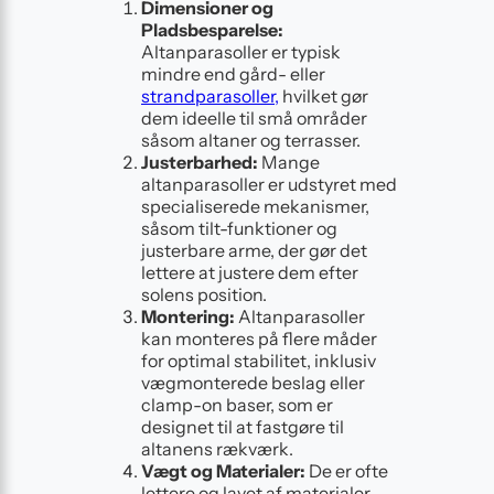
Dimensioner og
Pladsbesparelse:
Altanparasoller er typisk
mindre end gård- eller
strandparasoller,
hvilket gør
dem ideelle til små områder
såsom altaner og terrasser.
Justerbarhed:
Mange
altanparasoller er udstyret med
specialiserede mekanismer,
såsom tilt-funktioner og
justerbare arme, der gør det
lettere at justere dem efter
solens position.
Montering:
Altanparasoller
kan monteres på flere måder
for optimal stabilitet, inklusiv
vægmonterede beslag eller
clamp-on baser, som er
designet til at fastgøre til
altanens rækværk.
Vægt og Materialer:
De er ofte
lettere og lavet af materialer,