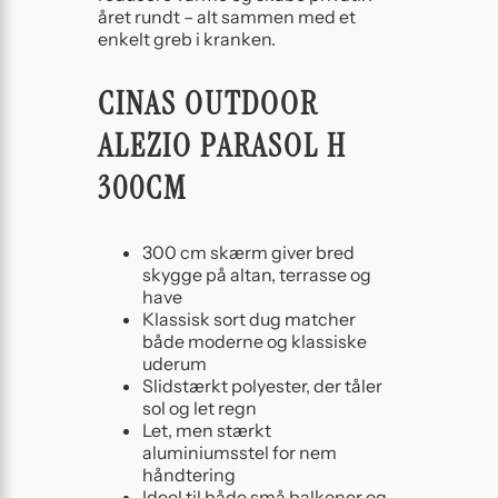
året rundt – alt sammen med et
enkelt greb i kranken.
CINAS OUTDOOR
ALEZIO PARASOL H
300CM
300 cm skærm giver bred
skygge på altan, terrasse og
have
Klassisk sort dug matcher
både moderne og klassiske
uderum
Slidstærkt polyester, der tåler
sol og let regn
Let, men stærkt
aluminiumsstel for nem
håndtering
Ideel til både små balkoner og