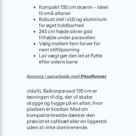
Kompakt 135 cm skærm – ideel
til små altaner
Robust stel i stål og aluminium
for øget holdbarhed
245 cm højde sikrer god
frihøjde under parasollen
Vælg mellem fem farver for
nem stiltilpasning
Lav vægt gør den let at flytte
efter solens bane
Annonce i samarbejde med
PriceRunner
vidaXL Balkonparasol 135 cm er
løsningen til dig, der vil skabe
skygge og hygge på en altan, hvor
pladsen er kostbar. Med sin
kompakte bredde dækker den
præcist et cafésæt eller en liggestol
uden at virke dominerende.