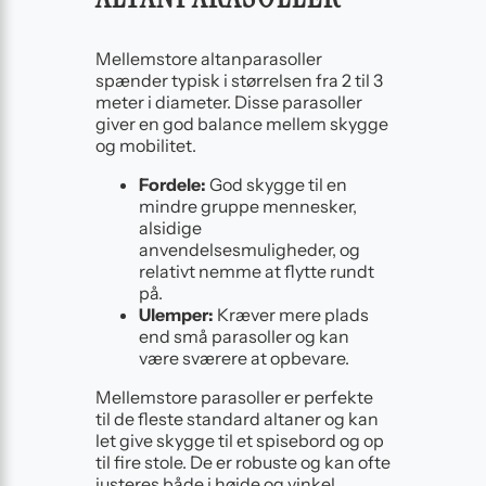
Mellemstore altanparasoller
spænder typisk i størrelsen fra 2 til 3
meter i diameter. Disse parasoller
giver en god balance mellem skygge
og mobilitet.
Fordele:
God skygge til en
mindre gruppe mennesker,
alsidige
anvendelsesmuligheder, og
relativt nemme at flytte rundt
på.
Ulemper:
Kræver mere plads
end små parasoller og kan
være sværere at opbevare.
Mellemstore parasoller er perfekte
til de fleste standard altaner og kan
let give skygge til et spisebord og op
til fire stole. De er robuste og kan ofte
justeres både i højde og vinkel.