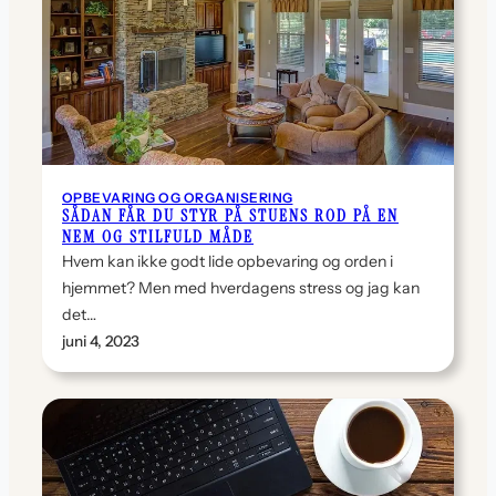
OPBEVARING OG ORGANISERING
SÅDAN FÅR DU STYR PÅ STUENS ROD PÅ EN
NEM OG STILFULD MÅDE
Hvem kan ikke godt lide opbevaring og orden i
hjemmet? Men med hverdagens stress og jag kan
det…
juni 4, 2023