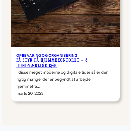
OPBEVARING OG ORGANISERING
FÅ STYR PÅ HJEMMEKONTORET – 6
UUNDVÆRLIGE KØB
I disse meget moderne og digitale tider så er der
rigtig mange, der er begyndt at arbejde
hjemmefra…
marts 20, 2023