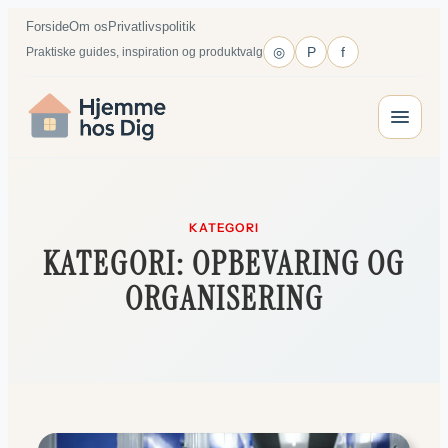
Spring
Forside
Om os
Privatlivspolitik
til
◎
P
f
Praktiske guides, inspiration og produktvalg
indhold
KATEGORI
KATEGORI:
OPBEVARING OG
ORGANISERING