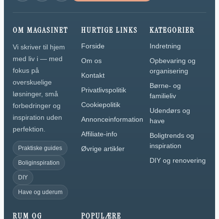
OM MAGASINET
HURTIGE LINKS
KATEGORIER
Forside
Indretning
Vi skriver til hjem
med liv i — med
Om os
Opbevaring og
fokus på
organisering
Kontakt
overskuelige
Børne- og
Privatlivspolitik
løsninger, små
familieliv
Cookiepolitik
forbedringer og
Udendørs og
inspiration uden
Annonceinformation
have
perfektion.
Affiliate-info
Boligtrends og
inspiration
Praktiske guides
Øvrige artikler
DIY og renovering
Boliginspiration
DIY
Have og uderum
RUM OG
POPULÆRE