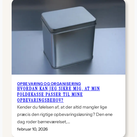
OPBEVARING OG ORGANISERING
HVORDAN KAN JEG SIKRE MIG, AT MIN
FOLDEKASSE PASSER TIL MINE
OPBEVARINGSBEHOV?
Kender du følelsen af, at der altid mangler lige
præcis den rigtige opbevaringsløsning? Den ene
dag roder børneværelset,…
februar 10, 2026