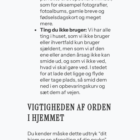
som for eksempel fotografier,
fotoalbums, gamle breve og
fødselsdagskort og meget
mere.
Ting du ikke bruger:
Vi har alle
ting i huset, som vi ikke bruger
eller ihvertfald kun bruger
sjældent, men som vi af den
ene eller anden årsag ikke kan
smide ud, og som vi ikke ved,
hvad vi skal gøre ved. I stedet
for at lade det ligge og flyde
eller tage plads, så smid dem
ned i en opbevaringskurv og
sæt dem af vejen.
VIGTIGHEDEN AF ORDEN
I HJEMMET
Du kender måske dette udtryk “dit
hjem er en afspejling af din psyke” –