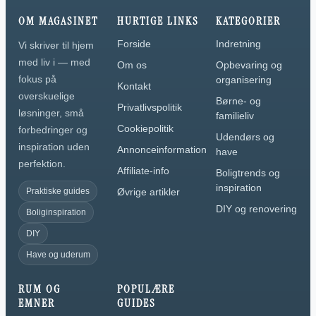
OM MAGASINET
HURTIGE LINKS
KATEGORIER
Forside
Indretning
Vi skriver til hjem
med liv i — med
Om os
Opbevaring og
fokus på
organisering
Kontakt
overskuelige
Børne- og
Privatlivspolitik
løsninger, små
familieliv
Cookiepolitik
forbedringer og
Udendørs og
inspiration uden
Annonceinformation
have
perfektion.
Affiliate-info
Boligtrends og
inspiration
Praktiske guides
Øvrige artikler
DIY og renovering
Boliginspiration
DIY
Have og uderum
RUM OG
POPULÆRE
EMNER
GUIDES