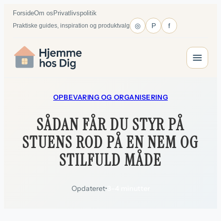
Spring
Forside
Om os
Privatlivspolitik
til
◎
P
f
Praktiske guides, inspiration og produktvalg
indhold
OPBEVARING OG ORGANISERING
SÅDAN FÅR DU STYR PÅ
STUENS ROD PÅ EN NEM OG
STILFULD MÅDE
Opdateret
•
3–4 minutter