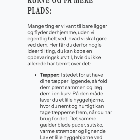
KURVE OG FÅ MERE
PLADS:
Mange ting er vi vant til bare ligger
og flyder derhjemme, uden vi
egentlig helt ved, hvad vi skal gøre
ved dem. Her får du derfor nogle
ideer til ting, du kan købe en
opbevaringskurv til, hvis du ikke
allerede har tænkt over det:
Tæpper:
I stedet for at have
dine tæpper liggende, så fold
dem pænt sammen og læg
dem i en kurv. På den måde
laver du et lille hyggehjørne,
hvor du nemt og hurtigt kan
tage tæpperne frem, når du har
brug for det. Det samme
gælder bløde puder, sutsko,
varme strømper og lignende.
Lav et lille hyggehjørne ved