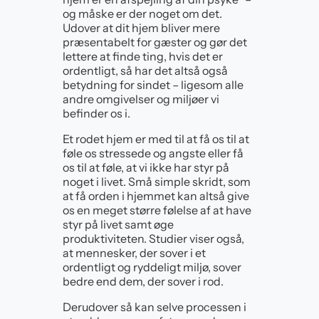
og måske er der noget om det.
Udover at dit hjem bliver mere
præsentabelt for gæster og gør det
lettere at finde ting, hvis det er
ordentligt, så har det altså også
betydning for sindet – ligesom alle
andre omgivelser og miljøer vi
befinder os i.
Et rodet hjem er med til at få os til at
føle os stressede og angste eller få
os til at føle, at vi ikke har styr på
noget i livet. Små simple skridt, som
at få orden i hjemmet kan altså give
os en meget større følelse af at have
styr på livet samt øge
produktiviteten. Studier viser også,
at mennesker, der sover i et
ordentligt og ryddeligt miljø, sover
bedre end dem, der sover i rod.
Derudover så kan selve processen i