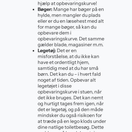
hjælp at opbevaringskurve!
Bøger:
Mange har bøger på en
hylde, men mangler du plads
eller er du en læsehest med alt
for mange bøger, så kan du
opbevare dem i
opbevaringskurve. Det samme
gælder blade, magasiner m.m.
Legetøj:
Det er en
misforståelse, at du ikke kan
have et ordentligt hjem,
samtidig med at du har små
børn. Det kan du – i hvert fald
noget af tiden. Opbevar alt
legetøjet i disse
opbevaringskurve i stuen, når
det ikke bruges. Det kan nemt
og hurtigt tages frem igen, når
det er legetøj, og på den måde
mindsker du også risikoen for
at træde på en lego klods under
dine natlige toiletbesøg. Dette