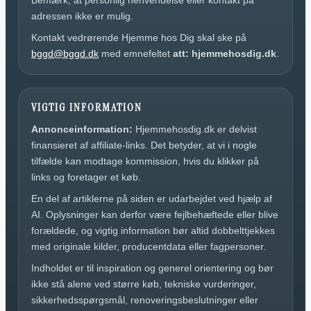
Bemærk, at personlig henvendelse eller kontakt på
adressen ikke er mulig.
Kontakt vedrørende Hjemme hos Dig skal ske på
bggd@bggd.dk
med emnefeltet
att: hjemmehosdig.dk
.
VIGTIG INFORMATION
Annonceinformation:
Hjemmehosdig.dk er delvist
finansieret af affiliate-links. Det betyder, at vi i nogle
tilfælde kan modtage kommission, hvis du klikker på
links og foretager et køb.
En del af artiklerne på siden er udarbejdet ved hjælp af
AI. Oplysninger kan derfor være fejlbehæftede eller blive
forældede, og vigtig information bør altid dobbelttjekkes
med originale kilder, producentdata eller fagpersoner.
Indholdet er til inspiration og generel orientering og bør
ikke stå alene ved større køb, tekniske vurderinger,
sikkerhedsspørgsmål, renoveringsbeslutninger eller