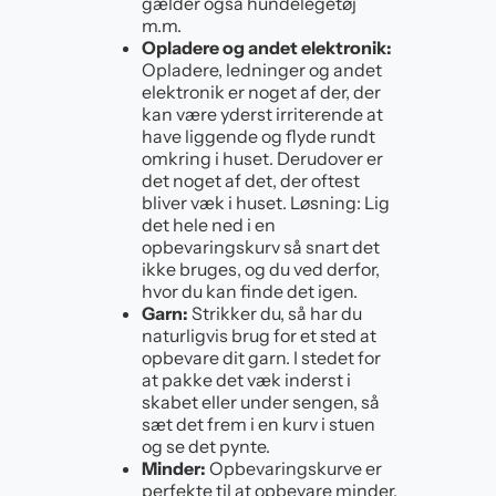
gælder også hundelegetøj
m.m.
Opladere og andet elektronik:
Opladere, ledninger og andet
elektronik er noget af der, der
kan være yderst irriterende at
have liggende og flyde rundt
omkring i huset. Derudover er
det noget af det, der oftest
bliver væk i huset. Løsning: Lig
det hele ned i en
opbevaringskurv så snart det
ikke bruges, og du ved derfor,
hvor du kan finde det igen.
Garn:
Strikker du, så har du
naturligvis brug for et sted at
opbevare dit garn. I stedet for
at pakke det væk inderst i
skabet eller under sengen, så
sæt det frem i en kurv i stuen
og se det pynte.
Minder:
Opbevaringskurve er
perfekte til at opbevare minder,